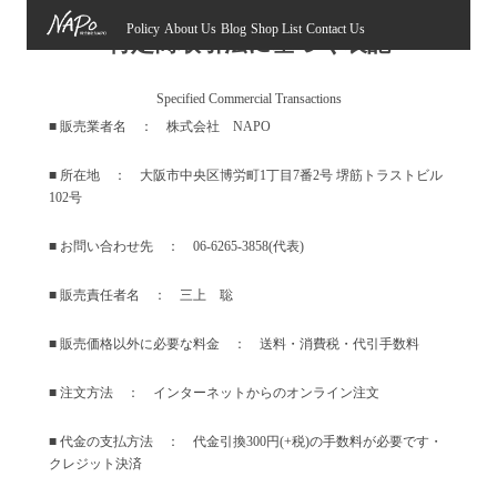
Policy
About Us
Blog
Shop List
Contact Us
特定商取引法に基づく表記
Specified Commercial Transactions
■ 販売業者名 ： 株式会社 NAPO
■ 所在地 ： 大阪市中央区博労町1丁目7番2号 堺筋トラストビル
102号
■ お問い合わせ先 ： 06-6265-3858(代表)
■ 販売責任者名 ： 三上 聡
■ 販売価格以外に必要な料金 ： 送料・消費税・代引手数料
■ 注文方法 ： インターネットからのオンライン注文
■ 代金の支払方法 ： 代金引換300円(+税)の手数料が必要です・
クレジット決済