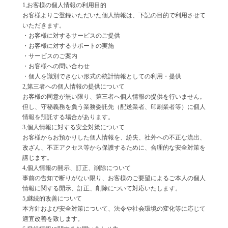
1,お客様の個人情報の利用目的
お客様よりご登録いただいた個人情報は、下記の目的で利用させて
いただきます。
・お客様に対するサービスのご提供
・お客様に対するサポートの実施
・サービスのご案内
・お客様への問い合わせ
・個人を識別できない形式の統計情報としての利用・提供
2,第三者への個人情報の提供について
お客様の同意が無い限り、第三者へ個人情報の提供を行いません。
但し、守秘義務を負う業務委託先（配送業者、印刷業者等）に個人
情報を預託する場合があります。
3,個人情報に対する安全対策について
お客様からお預かりした個人情報を、紛失、社外への不正な流出、
改ざん、不正アクセス等から保護するために、合理的な安全対策を
講じます。
4,個人情報の開示、訂正、削除について
事前の告知で断りがない限り、お客様のご要望によるご本人の個人
情報に関する開示、訂正、削除について対応いたします。
5,継続的改善について
本方針および安全対策について、法令や社会環境の変化等に応じて
適宜改善を致します。