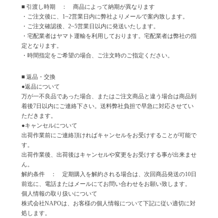
■ 引渡し時期 ： 商品によって納期が異なります
・ご注文後に、1~2営業日内に弊社よりメールで案内致します。
・ご注文確認後、2~5営業日以内に発送いたします。
・宅配業者はヤマト運輸を利用しております。宅配業者は弊社の指
定となります。
・時間指定をご希望の場合、ご注文時のご指定ください。
■ 返品・交換
●返品について
万が一不良品であった場合、またはご注文商品と違う場合は商品到
着後7日以内にご連絡下さい。送料弊社負担で早急に対応させてい
ただきます。
●キャンセルについて
出荷作業前にご連絡頂ければキャンセルをお受けすることが可能で
す。
出荷作業後、出荷後はキャンセルや変更をお受けする事が出来ませ
ん。
解約条件 ： 定期購入を解約される場合は、次回商品発送の10日
前迄に、電話またはメールにてお問い合わせをお願い致します。
個人情報の取り扱いについて
株式会社NAPOは、お客様の個人情報について下記に従い適切に対
処します。