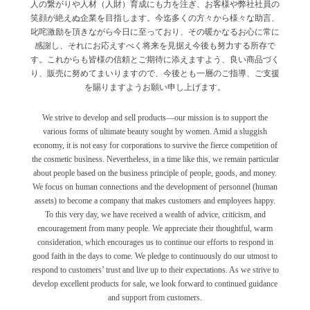
人の繋がりや人材（人財）育成にも力を注ぎ、お客様や弊社社員の
笑顔が絶えぬ企業を目指します。今迄多くの方々から様々な助言、
叱咤激励を頂きながら今日に至っており、その暖かなるお心に常に
感謝し、それにお応えすべく将来を見据え今後も努力する所存で
す。これからも皆様の信頼とご期待に添えますよう、良い商品づく
り、販売に努めてまいりますので、今後とも一層のご指導、ご支援
を賜りますようお願い申し上げます。
We strive to develop and sell products—our mission is to support the
various forms of ultimate beauty sought by women. Amid a sluggish
economy, it is not easy for corporations to survive the fierce competition of
the cosmetic business. Nevertheless, in a time like this, we remain particular
about people based on the business principle of people, goods, and money.
We focus on human connections and the development of personnel (human
assets) to become a company that makes customers and employees happy.
To this very day, we have received a wealth of advice, criticism, and
encouragement from many people. We appreciate their thoughtful, warm
consideration, which encourages us to continue our efforts to respond in
good faith in the days to come. We pledge to continuously do our utmost to
respond to customers’ trust and live up to their expectations. As we strive to
develop excellent products for sale, we look forward to continued guidance
and support from customers.