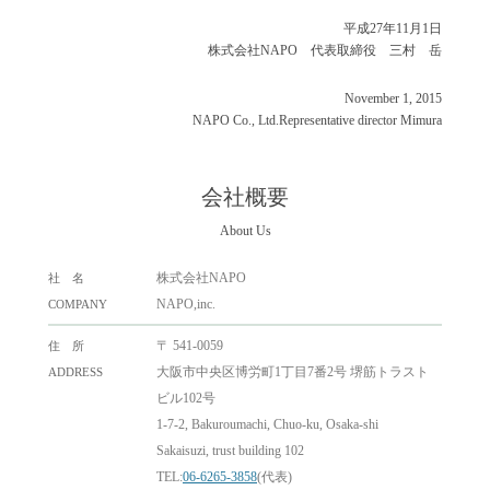
平成27年11月1日
株式会社NAPO 代表取締役 三村 岳
November 1, 2015
NAPO Co., Ltd.Representative director Mimura
会社概要
About Us
株式会社NAPO
社 名
NAPO,inc.
COMPANY
〒 541-0059
住 所
大阪市中央区博労町1丁目7番2号 堺筋トラスト
ADDRESS
ビル102号
1-7-2, Bakuroumachi, Chuo-ku, Osaka-shi
Sakaisuzi, trust building 102
TEL:
06-6265-3858
(代表)