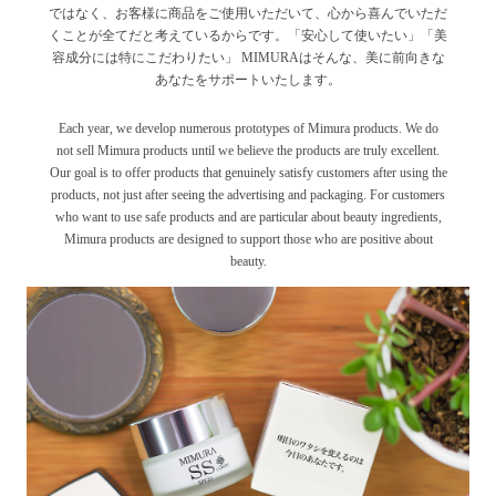
ではなく、お客様に商品をご使用いただいて、心から喜んでいただ
くことが全てだと考えているからです。「安心して使いたい」「美
容成分には特にこだわりたい」 MIMURAはそんな、美に前向きな
あなたをサポートいたします。
Each year, we develop numerous prototypes of Mimura products. We do
not sell Mimura products until we believe the products are truly excellent.
Our goal is to offer products that genuinely satisfy customers after using the
products, not just after seeing the advertising and packaging. For customers
who want to use safe products and are particular about beauty ingredients,
Mimura products are designed to support those who are positive about
beauty.