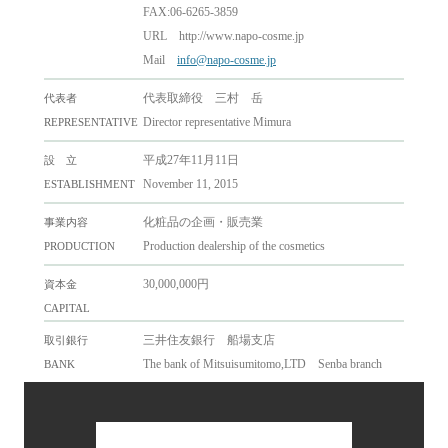
FAX:06-6265-3859
URL http://www.napo-cosme.jp
Mail
info@napo-cosme.jp
代表取締役 三村 岳
代表者
Director representative Mimura
REPRESENTATIVE
平成27年11月11日
設 立
November 11, 2015
ESTABLISHMENT
化粧品の企画・販売業
事業内容
Production dealership of the cosmetics
PRODUCTION
30,000,000円
資本金
CAPITAL
三井住友銀行 船場支店
取引銀行
The bank of Mitsuisumitomo,LTD Senba branch
BANK